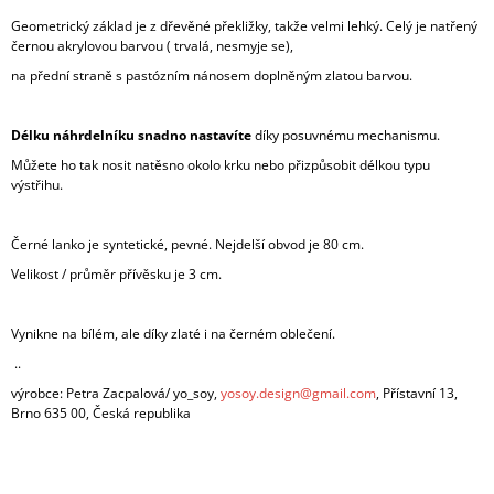
Geometrický základ je z dřevěné překližky, takže velmi lehký. Celý je natřený
černou akrylovou barvou ( trvalá, nesmyje se),
na přední straně s pastózním nánosem doplněným zlatou barvou.
Délku
náhrdelníku snadno nastavíte
díky posuvnému mechanismu.
Můžete ho tak nosit natěsno okolo krku nebo přizpůsobit délkou typu
výstřihu.
Černé lanko je syntetické, pevné. Nejdelší obvod je 80 cm.
Velikost / průměr přívěsku je 3 cm.
Vynikne na bílém, ale díky zlaté i na černém oblečení.
..
výrobce: Petra Zacpalová/ yo_soy,
yosoy.design@gmail.com
, Přístavní 13,
Brno 635 00, Česká republika