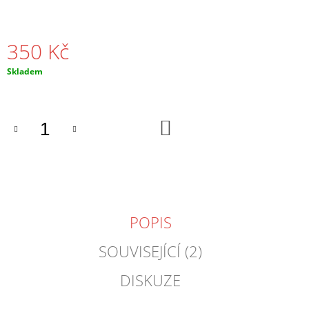
J
E
M
350 Kč
E
Měrná
Skladem
NÁHRDELNÍK
cena:
GEOMETRICKÝ
PRŮSVITNÝ
390
DO
KOŠÍKU
Kč
POPIS
SOUVISEJÍCÍ (2)
DISKUZE