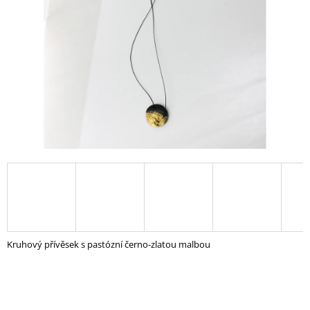
A
J
Í
T
?
HLEDAT
D
O
P
Kruhový přívěsek s pastózní černo-zlatou malbou
O
R
U
Č
U