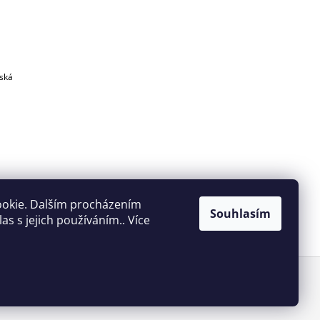
eská
ookie. Dalším procházením
Souhlasím
s s jejich používáním.. Více
Vytvořil Shoptet