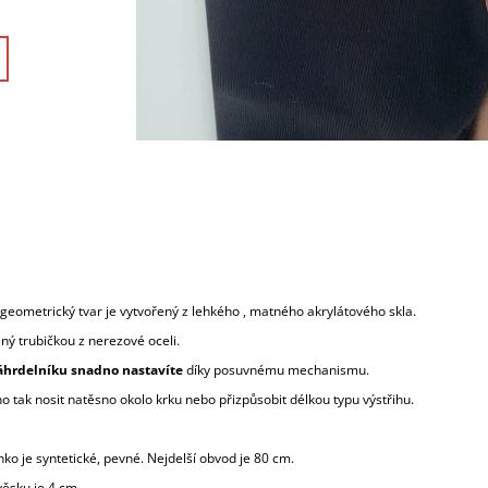
geometrický tvar je vytvořený z lehkého , matného akrylátového skla.
ný trubičkou z nerezové oceli.
hrdelníku snadno nastavíte
díky posuvnému mechanismu.
 tak nosit natěsno okolo krku nebo přizpůsobit délkou typu výstřihu.
ko je syntetické, pevné. Nejdelší obvod je 80 cm.
věsku je 4 cm.