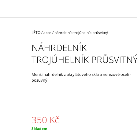
350 Kč
Domů
LÉTO / akce
/
náhrdelník trojúhelník průsvitný
NÁHRDELNÍK
TROJÚHELNÍK PRŮSVITN
Menší náhrdelník z akrylátového skla a nerezové oceli -
posuvný
350 Kč
Měrná
Skladem
cena: