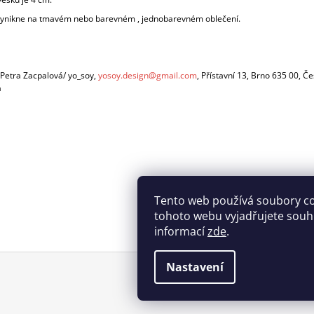
vynikne na tmavém nebo barevném , jednobarevném oblečení.
 Petra Zacpalová/ yo_soy,
yosoy.design@gmail.com
, Přístavní 13, Brno 635 00, Č
a
Tento web používá soubory c
tohoto webu vyjadřujete souhla
informací
zde
.
Nastavení