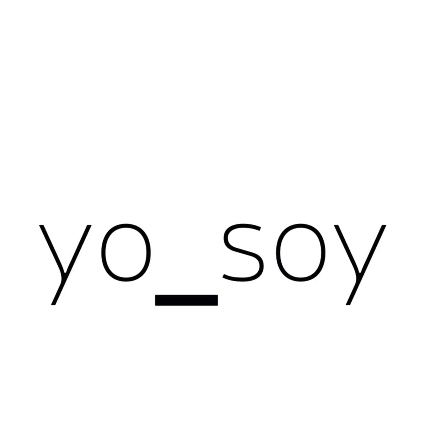
CO POTŘEBUJETE NAJÍT?
HLEDAT
DOPORUČUJEME
NÁHRDELNÍK PERLA ČERNÁ
NÁHRDELNÍK PE