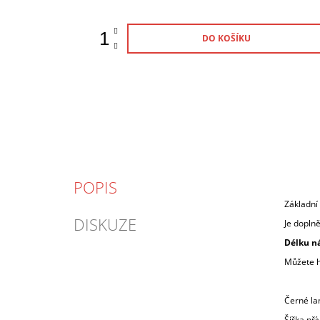
DO KOŠÍKU
POPIS
Základní 
DISKUZE
Je doplně
Délku
ná
Můžete ho
Černé lan
Šířka pří