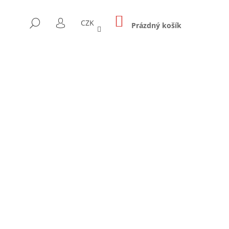
NÁKUPNÍ
HLEDAT
CZK
KOŠÍK
Prázdný košík
PŘIHLÁŠENÍ
Následující
RLA OVÁLNÁ