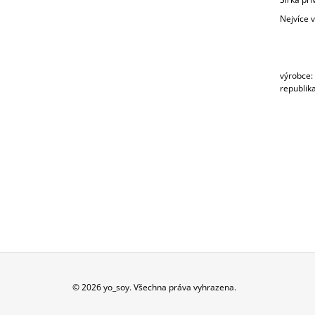
Nejvíce 
výrobce:
republik
Z
© 2026 yo_soy. Všechna práva vyhrazena.
Á