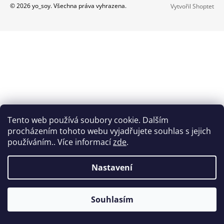
Z
© 2026 yo_soy. Všechna práva vyhrazena.
Vytvořil Shoptet
A
Á
J
P
Í
A
T
T
?
Í
HLEDAT
Tento web používá soubory cookie. Dalším
procházením tohoto webu vyjadřujete souhlas s jejich
používáním.. Více informací
zde
.
D
O
Nastavení
P
O
R
Souhlasím
U
Č
U