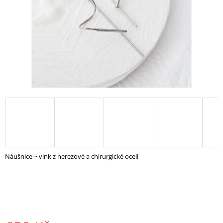
A
J
Í
T
?
HLEDAT
D
Náušnice ~ vlnk z nerezové a chirurgické oceli
O
P
O
R
U
Č
U