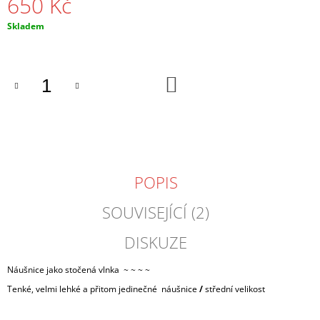
650 Kč
J
E
Měrná
Skladem
M
cena:
E
DO
NÁHRDELNÍK
KOŠÍKU
TROJÚHELNÍK
PRŮSVITNÝ
350
Kč
POPIS
SOUVISEJÍCÍ (2)
DISKUZE
Náušnice jako stočená vlnka ~ ~ ~ ~
Tenké, velmi lehké a přitom jedinečné náušnice
/
střední velikost