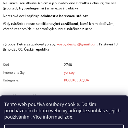
Náušnice jsou dlouhé 4,5 cm a jsou vytvořené z drátku z chirurgické oceli
(jsou tedy
hypoalergenní
) a nerezové trubičky
Nerezová ocel zajišťuje
odolnost a barevnou stálost
.
Vždy náušnice noste se silikonovými
zarážkami
, které k nim dodávám,
včetně rezervních ~ zabrání vyklouznutí náušnice z ucha
výrobce: Petra Zacpalová/ yo_soy,
yosoy.design@gmail.com
, Přístavní 13,
Brno 635 00, Česká republika
Kód
2748
Jméno značky
:
yo_soy
Kategorie
:
KOLEKCE AQUA
Tento web používá soubory cookie. Dalším
ZEPTAT SE
SDÍLET
procházením tohoto webu vyjadřujete souhlas s jejich
používáním.. Více informací
zde
.