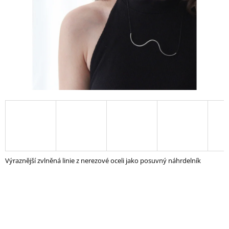
A
J
Í
T
?
HLEDAT
D
Výraznější zvlněná linie z nerezové oceli jako posuvný náhrdelník
O
P
O
R
U
Č
U