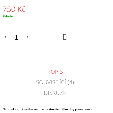
J
750 Kč
E
M
Měrná
Skladem
E
cena:
ČERNÉ
NÁUŠNICE
DO
2-
KOŠÍKU
4
CM
300
Kč
POPIS
SOUVISEJÍCÍ (4)
DISKUZE
Náhrdelník, u kterého snadno
nastavíte délku
díky posuvnému