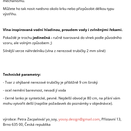
mechanismu.
Můžete ho tak nosit natěsno okolo krku nebo přizpůsobit délkou typu
výstřihu.
Vlna inspirovaná vodní hladinou, proudem vody i zvlněnými řekami.
Pokaždé je trochu
jedinečná -
ručně tvarovaná do vlnek podle původního
vzoru, ale volným způsobem ;)
Silnější verze náhrdelníku (vlna z nerezové trubičky 2 mm silné)
Technické parametry:
- Tvar z ohýbané nerezové trubičky je přibližně 9 cm široký
- ocel nemění barevnost, nevadí jí voda
- černé lanko je syntetické, pevné. Nejdelší obvod je 80 cm, na přání vám
mohu vytvořit delší (napište požadavek do poznámky v objednávce).
výrobce: Petra Zacpalová/ yo_soy,
yosoy.design@gmail.com
, Přístavní 13,
Brno 635 00, Česká republika