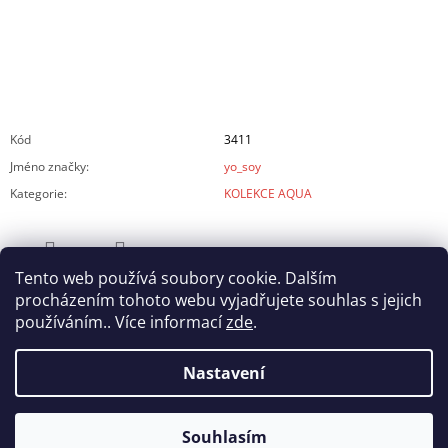
Kód
3411
Jméno značky
:
yo_soy
Kategorie
:
KOLEKCE AQUA
Tento web používá soubory cookie. Dalším
ZEPTAT SE
SDÍLET
procházením tohoto webu vyjadřujete souhlas s jejich
používáním.. Více informací
zde
.
Nastavení
Z
Souhlasím
© 2026 yo_soy. Všechna práva vyhrazena.
Vytvořil Shoptet