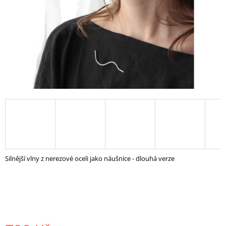
A
J
Í
T
?
HLEDAT
D
Silnější vlny z nerezové oceli jako náušnice - dlouhá verze
O
P
O
R
U
Č
U