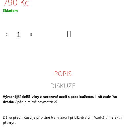
790 Kč
J
E
Měrná
Skladem
M
cena:
E
DO
NÁRAMEK
KOŠÍKU
PRŮSVITNÝ
330
Kč
POPIS
DISKUZE
Výraznější delší vlny z nerezové oceli s prodlouženou linií zadního
drátku
/ pár je mírně asymetrický
Délka přední části je přibližně 6 cm, zadní přibližně 7 cm. Vzniká tím efektní
překrytí.