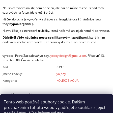
Náušnice tvořím na stejném principu, ale pár se může mírně lišit od těch
vzorových na fotce, jde o ruční práci.
Háček do ucha je vytvořený z drátku z chirurgické oceli ( náušnice jsou
tedy
hypoalergenní
).
Hlavní část je z nerezové trubičky, která nečerná ani nijak nemění barevnost.
Důležité! Vždy náušnice noste se silikonovými zarážkami,
které k nim
dodávám, včetně rezervních ~ zabrání vyklouznutí náušnice z ucha
~ ~ ~ ~
výrobce: Petra Zacpalová/ yo_soy,
yosoy.design@gmail.com
, Přístavní 13,
Brno 635 00, Česká republika
Kód
3399
Jméno značky
:
yo_soy
Kategorie
:
KOLEKCE AQUA
Tento web používá soubory cookie. Dalším
ZEPTAT SE
SDÍLET
procházením tohoto webu vyjadřujete souhlas s jejich