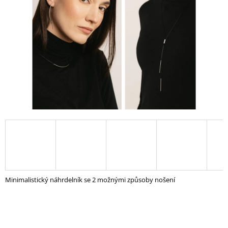
A
J
Í
T
?
HLEDAT
D
O
P
Minimalistický náhrdelník se 2 možnými způsoby nošení
O
R
U
Č
U