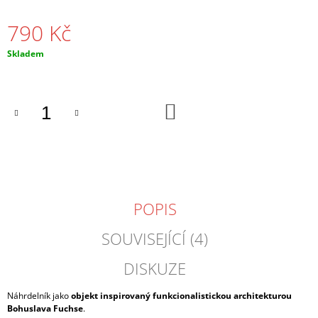
J
E
790 Kč
M
E
Měrná
Skladem
cena:
NÁHRDELNÍK
PROVLÉKACÍ
DO
ČERNÝ
KOŠÍKU
370
Kč
POPIS
SOUVISEJÍCÍ (4)
DISKUZE
Náhrdelník jako
objekt inspirovaný funkcionalistickou architekturou
Bohuslava Fuchse
.