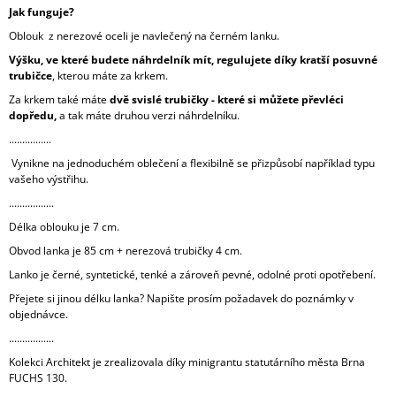
Jak funguje?
Oblouk z nerezové oceli je navlečený na černém lanku.
Výšku, ve které budete náhrdelník mít, regulujete díky kratší posuvné
trubičce
, kterou máte za krkem.
Za krkem také máte
dvě svislé trubičky - které si můžete převléci
dopředu,
a tak máte druhou verzi náhrdelníku.
................
Vynikne na jednoduchém oblečení a flexibilně se přizpůsobí například typu
vašeho výstřihu.
.................
Délka oblouku je 7 cm.
Obvod lanka je 85 cm + nerezová trubičky 4 cm.
Lanko je černé, syntetické, tenké a zároveň pevné, odolné proti opotřebení.
Přejete si jinou délku lanka? Napište prosím požadavek do poznámky v
objednávce.
.................
Kolekci Architekt je zrealizovala díky minigrantu statutárního města Brna
FUCHS 130.