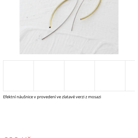
A
J
Í
T
?
HLEDAT
D
Efektní náušnice v provedení ve zlatavé verzi z mosazi
O
P
O
R
U
Č
U