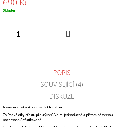
690 Kč
J
E
Měrná
Skladem
M
cena:
E
DO
NÁHRDELNÍK
KOŠÍKU
ŘETÍZEK
390
Kč
POPIS
SOUVISEJÍCÍ (4)
DISKUZE
Náušnice jako stočená efektní vlna
Zajímavé díky efektu překrývání. Velmi jednoduché a přitom přitáhnou
pozornost. Sofistikované.