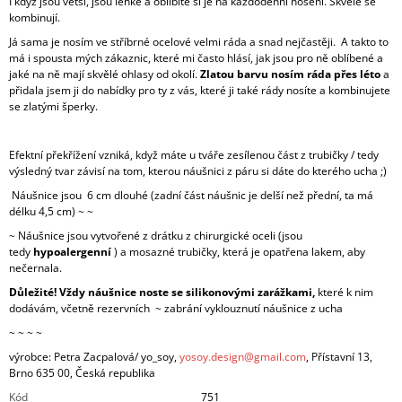
I když jsou větší, jsou lehké a oblíbíte si je na každodenní nošení. Skvěle se
kombinují.
Já sama je nosím ve stříbrné ocelové velmi ráda a snad nejčastěji. A takto to
má i spousta mých zákaznic, které mi často hlásí, jak jsou pro ně oblíbené a
jaké na ně mají skvělé ohlasy od okolí.
Zlatou barvu nosím ráda přes léto
a
přidala jsem ji do nabídky pro ty z vás, které ji také rády nosíte a kombinujete
se zlatými šperky.
Efektní překřížení vzniká, když máte u tváře zesílenou část z trubičky / tedy
výsledný tvar závisí na tom, kterou náušnici z páru si dáte do kterého ucha ;)
Náušnice jsou
6 cm dlouhé (zadní část náušnic je delší než přední, ta má
délku 4,5 cm) ~ ~
~ Náušnice jsou vytvořené z drátku z chirurgické oceli (jsou
tedy
hypoalergenní
) a mosazné trubičky, která je opatřena lakem, aby
nečernala.
Důležité! Vždy náušnice noste se silikonovými zarážkami,
které k nim
dodávám, včetně rezervních ~ zabrání vyklouznutí náušnice z ucha
~ ~ ~ ~
výrobce: Petra Zacpalová/ yo_soy,
yosoy.design@gmail.com
, Přístavní 13,
Brno 635 00, Česká republika
Kód
751