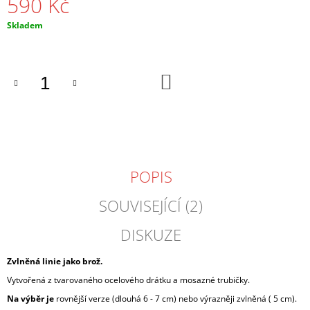
590 Kč
J
E
Měrná
Skladem
M
cena:
E
DO
ČERNÉ
KOŠÍKU
NÁUŠNICE
2-
4
CM
300
Kč
POPIS
SOUVISEJÍCÍ (2)
DISKUZE
Zvlněná linie jako brož.
Vytvořená z tvarovaného ocelového drátku a mosazné trubičky.
Na výběr je
rovnější verze (dlouhá 6 - 7 cm) nebo výrazněji zvlněná ( 5 cm).