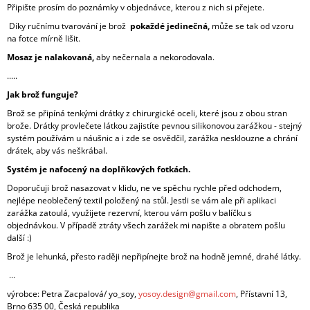
Připište prosím do poznámky v objednávce, kterou z nich si přejete.
Díky ručnímu tvarování je brož
pokaždé jedinečná,
může se tak od vzoru
na fotce mírně lišit.
Mosaz je nalakovaná,
aby nečernala a nekorodovala.
.....
Jak brož funguje?
Brož se připíná tenkými drátky z chirurgické oceli, které jsou z obou stran
brože. Drátky provlečete látkou zajistíte pevnou silikonovou zarážkou - stejný
systém používám u náušnic a i zde se osvědčil, zarážka nesklouzne a chrání
drátek, aby vás neškrábal.
Systém je nafocený na doplňkových fotkách.
Doporučuji brož nasazovat v klidu, ne ve spěchu rychle před odchodem,
nejlépe neoblečený textil položený na stůl. Jestli se vám ale při aplikaci
zarážka zatoulá, využijete rezervní, kterou vám pošlu v balíčku s
objednávkou. V případě ztráty všech zarážek mi napište a obratem pošlu
další :)
Brož je lehunká, přesto raději nepřipínejte brož na hodně jemné, drahé látky.
...
výrobce: Petra Zacpalová/ yo_soy,
yosoy.design@gmail.com
, Přístavní 13,
Brno 635 00, Česká republika