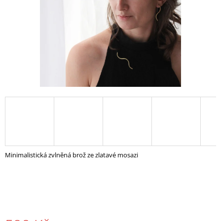
A
J
Í
T
?
HLEDAT
D
Minimalistická zvlněná brož ze zlatavé mosazi
O
P
O
R
U
Č
U