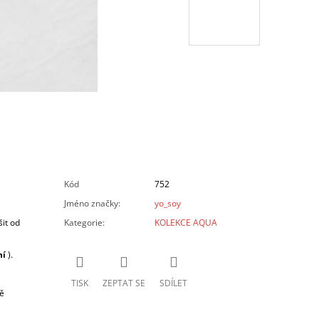
Kód
752
Jméno značky
:
yo_soy
it od
Kategorie
:
KOLEKCE AQUA
ní
).
TISK
ZEPTAT SE
SDÍLET
ě