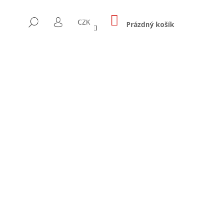
NÁKUPNÍ
HLEDAT
CZK
KOŠÍK
Prázdný košík
PŘIHLÁŠENÍ
Následující
E 2-4 CM