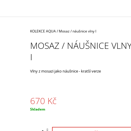
350 Kč
Domů
KOLEKCE AQUA
/
Mosaz / náušnice vlny I
MOSAZ / NÁUŠNICE VLN
I
Vlny z mosazi jako náušnice - kratší verze
670 Kč
Měrná
Skladem
cena: