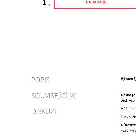
DO KOŠÍKU
POPIS
Výrazněj
SOUVISEJÍCÍ (4)
Délka je
těch vzor
Háček do 
DISKUZE
Hlavní č
Důležité
rezervní