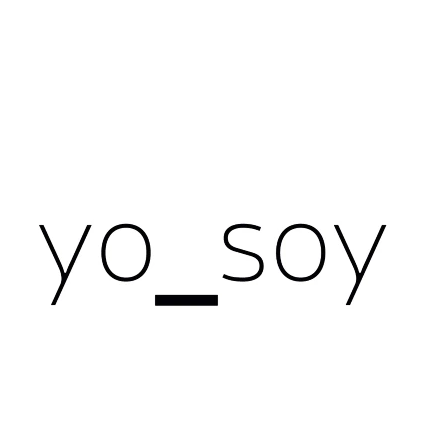
CO POTŘEBUJETE NAJÍT?
HLEDAT
DOPORUČUJEME
NÁRAMEK PRŮSVITNÝ
ČERNÉ NÁUŠNIC