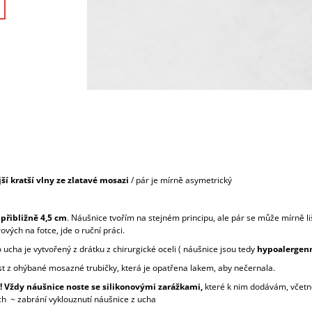
ší kratší vlny ze zlatavé mosazi
/ pár je mírně asymetrický
 přibližně 4,5 cm
. Náušnice tvořím na stejném principu, ale pár se může mírně liš
ových na fotce, jde o ruční práci.
ucha je vytvořený z drátku z chirurgické oceli ( náušnice jsou tedy
hypoalergen
íst z ohýbané mosazné trubičky, která je opatřena lakem, aby nečernala.
! Vždy náušnice noste se silikonovými zarážkami,
které k nim dodávám, včetn
ch ~ zabrání vyklouznutí náušnice z ucha