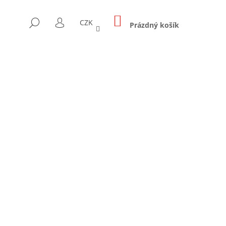
NÁKUPNÍ
HLEDAT
CZK
KOŠÍK
Prázdný košík
PŘIHLÁŠENÍ
Následující
E 2-4 CM