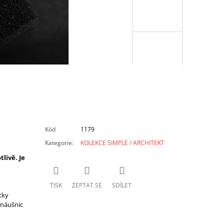
Kód
1179
Kategorie
:
KOLEKCE SIMPLE / ARCHITEKT
tlivě.
Je
TISK
ZEPTAT SE
SDÍLET
tky
 náušnic