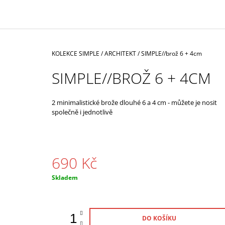
350 Kč
Domů
KOLEKCE SIMPLE / ARCHITEKT
/
SIMPLE//brož 6 + 4cm
SIMPLE//BROŽ 6 + 4CM
2 minimalistické brože dlouhé 6 a 4 cm - můžete je nosit
společně i jednotlivě
690 Kč
Měrná
Skladem
cena:
DO KOŠÍKU