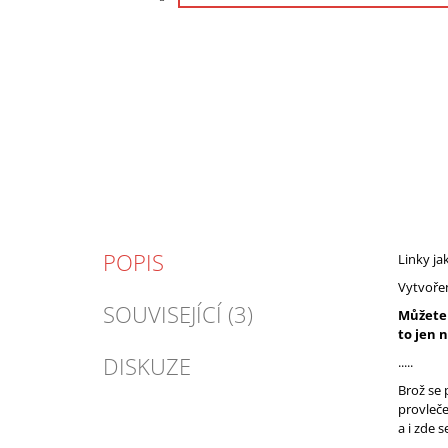
POPIS
Linky ja
Vytvořen
SOUVISEJÍCÍ (3)
Můžete 
to jen 
DISKUZE
.....
Brož se 
provleče
a i zde 