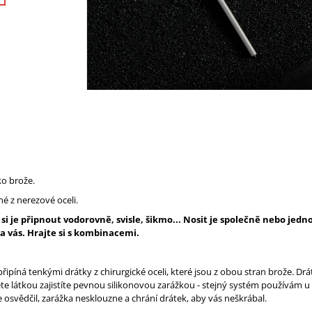
ko brože.
é z nerezové oceli.
si je připnout vodorovně, svisle, šikmo...
Nosit je společně nebo jedno
na vás. Hrajte si s kombinacemi.
připíná tenkými drátky z chirurgické oceli, které jsou z obou stran brože. Drá
te látkou zajistíte pevnou silikonovou zarážkou - stejný systém používám u
se osvědčil, zarážka nesklouzne a chrání drátek, aby vás neškrábal.