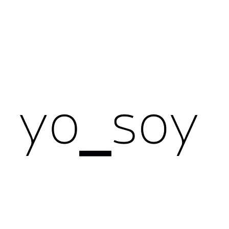
CO POTŘEBUJETE NAJÍT?
HLEDAT
DOPORUČUJEME
NÁRAMEK PRŮSVITNÝ
ČERNÉ NÁUŠNIC