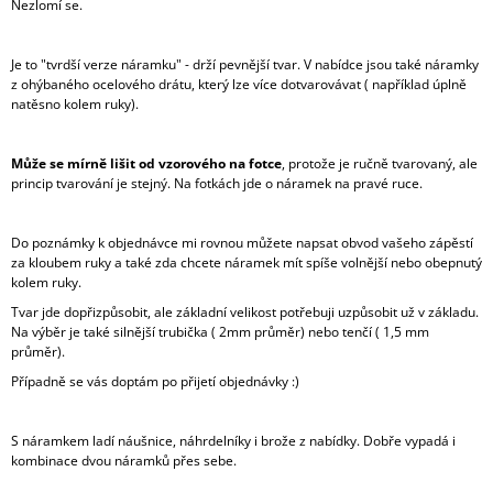
Nezlomí se.
Je to "tvrdší verze náramku" - drží pevnější tvar. V nabídce jsou také náramky
z ohýbaného ocelového drátu, který lze více dotvarovávat ( například úplně
natěsno kolem ruky).
Může se mírně lišit od vzorového na fotce
, protože je ručně tvarovaný, ale
princip tvarování je stejný. Na fotkách jde o náramek na pravé ruce.
Do poznámky k objednávce mi rovnou můžete napsat obvod vašeho zápěstí
za kloubem ruky a také zda chcete náramek mít spíše volnější nebo obepnutý
kolem ruky.
Tvar jde dopřizpůsobit, ale základní velikost potřebuji uzpůsobit už v základu.
Na výběr je také silnější trubička ( 2mm průměr) nebo tenčí ( 1,5 mm
průměr).
Případně se vás doptám po přijetí objednávky :)
S náramkem ladí náušnice, náhrdelníky i brože z nabídky. Dobře vypadá i
kombinace dvou náramků přes sebe.