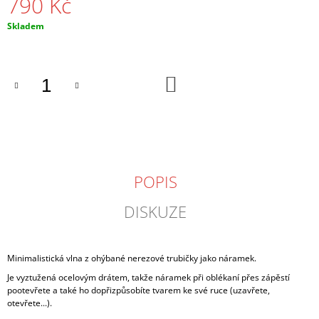
790 Kč
J
E
Měrná
Skladem
M
cena:
E
DO
NÁHRDELNÍK
KOŠÍKU
ŘETÍZEK
ORGANICKÝ
350
Kč
POPIS
DISKUZE
Minimalistická vlna z ohýbané nerezové trubičky jako náramek.
Je vyztužená ocelovým drátem, takže náramek při oblékaní přes zápěstí
pootevřete a také ho dopřizpůsobíte tvarem ke své ruce (uzavřete,
otevřete...).