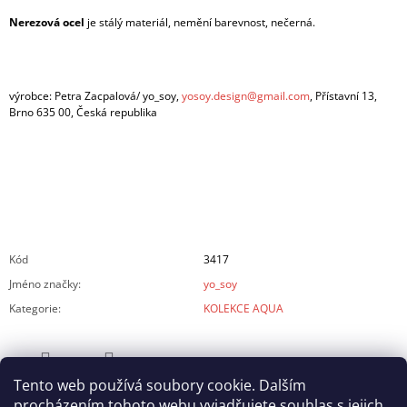
Nerezová ocel
je stálý materiál, nemění barevnost, nečerná.
výrobce: Petra Zacpalová/ yo_soy,
yosoy.design@gmail.com
, Přístavní 13,
Brno 635 00, Česká republika
Kód
3417
Jméno značky
:
yo_soy
Kategorie
:
KOLEKCE AQUA
Tento web používá soubory cookie. Dalším
ZEPTAT SE
SDÍLET
procházením tohoto webu vyjadřujete souhlas s jejich