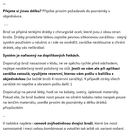
...
Přejete si jinou délku?
Připište prosím požadavek do poznámky v
objednávce.
.....
Brož se připíná tenkými drátky z chirurgické oceli, které jsou z obou stran
brože. Drátky provlečete látkou zajistíte pevnou silikonovou zarážkou - stejný
systém používám u náušnic a i zde se osvědčil, zarážka nesklouzne a chrání
drátek, aby vás neškrábal.
Systém je nafocený na doplňkových fotkách.
Doporučuji brož nasazovat v klidu, ne ve spěchu rychle před odchodem,
nejlépe neoblečený textil položený na stůl.
Jestli se vám ale při aplikaci
zarážka zatoulá, využijete rezervní, kterou vám pošlu v balíčku s
objednávkou
(ke každé broži 4 rezervní zarážky). V případě ztráty všech
zarážek mi napište a obratem pošlu další :)
Doporučuji na pevné látky, hodí se na kabáty, svetry, úpletové materiály.
Pokud víte, že brož budete nosit pouze na silném kabátu nebo naopak pouze
na tenčím materiálu, uveďte prosím do poznámky a délku drátků
přizpůsobím
...
V nabídce najdete i
cenově zvýhodněnou dvojici broží
, které lze nosit
samostatně i mezi sebou kombinovat a vytvářet tak ještě víc variant nošení.