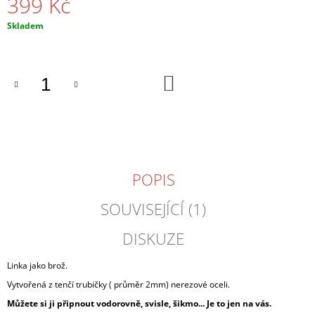
399 Kč
J
E
Měrná
Skladem
M
cena:
E
DO
NÁHRDELNÍK
KOŠÍKU
TROJÚHELNÍK
PRŮSVITNÝ
350
Kč
POPIS
SOUVISEJÍCÍ (1)
DISKUZE
Linka jako brož.
Vytvořená z tenčí trubičky ( průměr 2mm) nerezové oceli.
Můžete si ji připnout vodorovně, svisle, šikmo... Je to jen na vás.