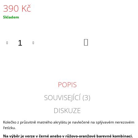
J
390 Kč
E
M
Měrná
Skladem
E
cena:
NÁHRDELNÍK
DO
PERLA
KOŠÍKU
ČERNÁ
330
Kč
POPIS
SOUVISEJÍCÍ (3)
DISKUZE
Kolečko z průsvitně matného akrylátu je navlečené na splývavém nerezovém
řetízku.
Na výběr je verze v černé anebo v růžovo-oranžové barevné kombinaci.