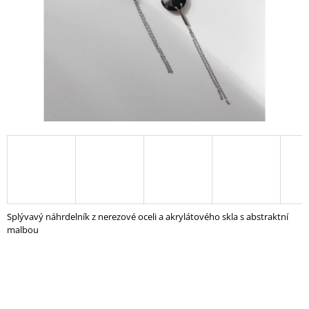
A
J
Í
T
?
HLEDAT
D
Splývavý náhrdelník z nerezové oceli a akrylátového skla s abstraktní
O
malbou
P
O
R
U
Č
U