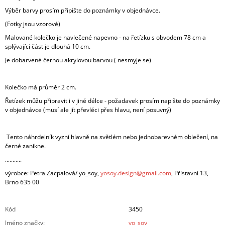
Výběr barvy prosím připište do poznámky v objednávce.
(Fotky jsou vzorové)
Malované kolečko je navlečené napevno - na řetízku s obvodem 78 cm a
splývající část je dlouhá 10 cm.
Je dobarvené černou akrylovou barvou ( nesmyje se)
Kolečko má průměr 2 cm.
Řetízek můžu připravit i v jiné délce - požadavek prosím napište do poznámky
v objednávce (musí ale jít převléci přes hlavu, není posuvný)
Tento náhrdelník vyzní hlavně na světlém nebo jednobarevném oblečení, na
černé zanikne.
...........
výrobce: Petra Zacpalová/ yo_soy,
yosoy.design@gmail.com
, Přístavní 13,
Brno 635 00
Kód
3450
Jméno značky
:
yo_soy