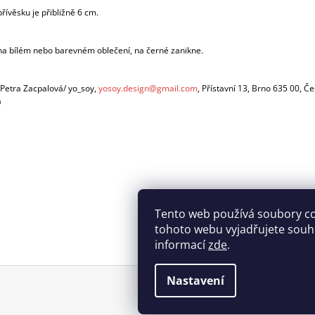
přívěsku je přibližně 6 cm.
na bílém nebo barevném oblečení, na černé zanikne.
 Petra Zacpalová/ yo_soy,
yosoy.design@gmail.com
, Přístavní 13, Brno 635 00, Č
a
Tento web používá soubory c
tohoto webu vyjadřujete souhla
informací
zde
.
Nastavení