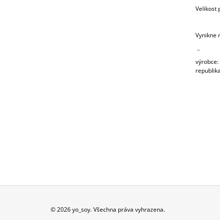
Velikost 
Vynikne 
..
výrobce:
republik
Z
© 2026 yo_soy. Všechna práva vyhrazena.