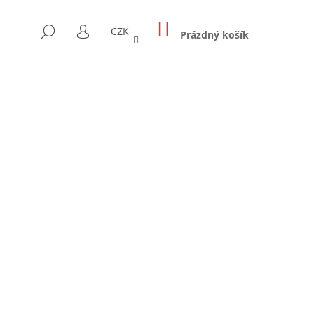
NÁKUPNÍ
HLEDAT
CZK
KOŠÍK
Prázdný košík
PŘIHLÁŠENÍ
Následující
E 2-4 CM