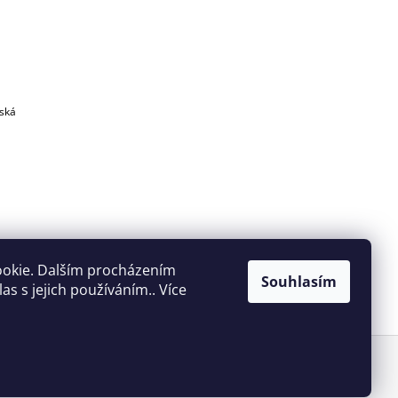
eská
ookie. Dalším procházením
Souhlasím
s s jejich používáním.. Více
Vytvořil Shoptet