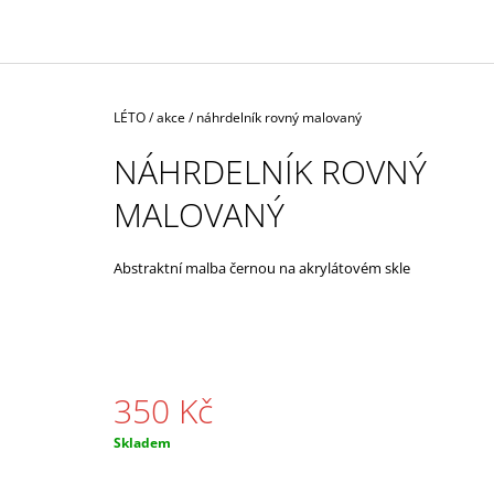
350 Kč
Domů
LÉTO / akce
/
náhrdelník rovný malovaný
NÁHRDELNÍK ROVNÝ
MALOVANÝ
Abstraktní malba černou na akrylátovém skle
350 Kč
Měrná
Skladem
cena: