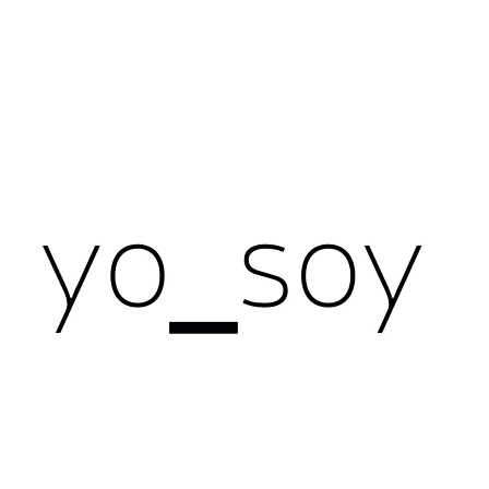
CO POTŘEBUJETE NAJÍT?
HLEDAT
DOPORUČUJEME
NÁRAMEK PRŮSVITNÝ
ČERNÉ NÁUŠNIC