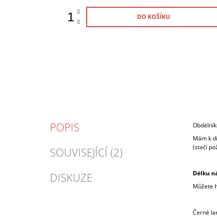
DO KOŠÍKU
POPIS
Obdélník
Mám k dis
(stačí p
SOUVISEJÍCÍ (2)
Délku
ná
DISKUZE
Můžete ho
Černé lan