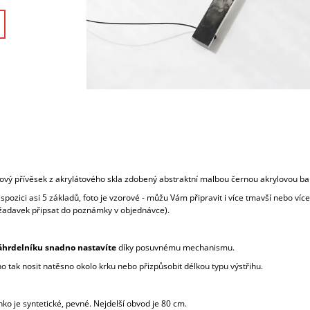
ový přívěsek z akrylátového skla zdobený abstraktní malbou černou akrylovou ba
pozici asi 5 základů, foto je vzorové - můžu Vám připravit i více tmavší nebo více 
ožadavek připsat do poznámky v objednávce).
hrdelníku snadno nastavíte
díky posuvnému mechanismu.
 tak nosit natěsno okolo krku nebo přizpůsobit délkou typu výstřihu.
ko je syntetické, pevné. Nejdelší obvod je 80 cm.