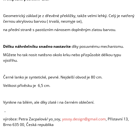
Geometrický základ je z dřevěné překližky, takže velmi lehký. Celý je natřený
černou akrylovou barvou ( trvalá, nesmyje se),
na přední straně s pastózním nánosem doplněným zlatou barvou.
Délku
náhrdelníku snadno nastavíte
díky posuvnému mechanismu.
Můžete ho tak nosit natěsno okolo krku nebo přizpůsobit délkou typu
výstřihu.
Černé lanko je syntetické, pevné. Nejdelší obvod je 80 cm.
Velikost přívěsku je 6,5 cm.
Vynikne na bílém, ale díky zlaté i na černém oblečení.
..
výrobce: Petra Zacpalová/ yo_soy,
yosoy.design@gmail.com
, Přístavní 13,
Brno 635 00, Česká republika