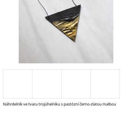
A
J
Í
T
?
HLEDAT
D
O
P
Náhrdelník ve tvaru trojúhelníku s pastózní černo-zlatou malbou
O
R
U
Č
U