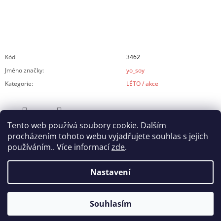
Kód
3462
Jméno značky
:
yo_soy
Kategorie
:
LÉTO / akce
Tento web používá soubory cookie. Dalším
ZEPTAT SE
SDÍLET
procházením tohoto webu vyjadřujete souhlas s jejich
používáním.. Více informací
zde
.
Nastavení
Z
Souhlasím
© 2026 yo_soy. Všechna práva vyhrazena.
Vytvořil Shoptet
Á